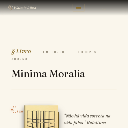
Walmir Silva
§ Livro
·
EM CURSO
·
THEODOR W.
ADORNO
Minima Moralia
EM
CURSO
"Não há vida correta na
vida falsa." Releitura